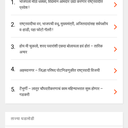
1.
भाजपला मोठा धक्का, विद्यमान आमदार उद्या करणार राष्ट्रवादीत
प्रवेश !
2.
राष्ट्रवादीचा वर, भाजपची वधू, मुख्यमंत्री, अजितदादांसह सर्वपक्षीय
व-हाडी, पहा फोटो गॅलरी !
3.
होय मी चुकलो, शरद पवारांशी एकदा बोलायला हवं होतं – तारिक
अन्वर
4.
अहमदनगर – जिल्हा परिषद पोटनिडणुकीत राष्ट्रवादी विजयी
5.
टेंभुर्णी – लातूर चौपदरीकरणाचं काम महिन्याभरात सुरू होणार –
गडकरी
ताज्या घडामोडी