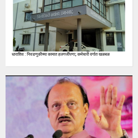
धाराशिव : निवडणुकीच्या कामात हलगर्जीपणा; कर्मचारी वर्गात खळबळ