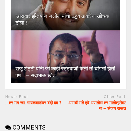
खासदार इम्तियाज जलील यांचा उद्धव ठाकरेंना खोचक
टोला !
राजू शेट्टी यांनी जी काही स्टंटबाजी केली ती चांगली होती
पण… – सदाभाऊ खोत
Newer Post
Older Post
…तर मग खा. गायकवाडांवर बंदी का ?
आमची मते हवे असतील तर मातोश्रीवर
या – संजय राऊत
COMMENTS