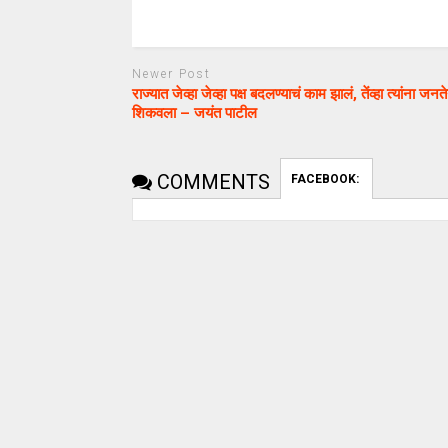
Newer Post
राज्यात जेव्हा जेव्हा पक्ष बदलण्याचं काम झालं, तेंव्हा त्यांना जनत
शिकवला – जयंत पाटील
COMMENTS
FACEBOOK:
uday dahale
April 13, 2024
uday dahale
धाराशिव : बेधडक आणि वादग्रस्त
वक्तव्याने धाराशिव लोकसभा
धाराशिव : निवडण
निवडणूक रंगली
हलगर्जीपणा; कर्