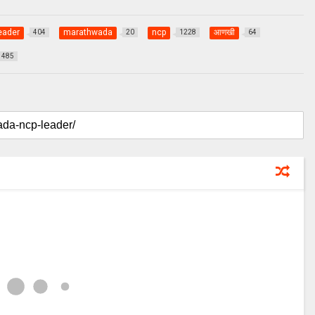
eader
marathwada
ncp
आणखी
404
20
1228
64
485