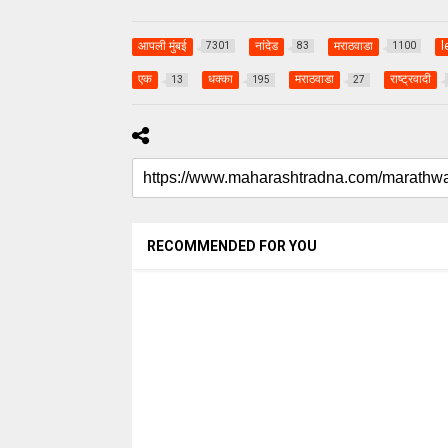
आपली मुंबई
नांदेड
मराठवाडा
l
7301
83
1100
एक
धक्का
मराठवाडा
राष्ट्रवादी
13
195
27
RECOMMENDED FOR YOU