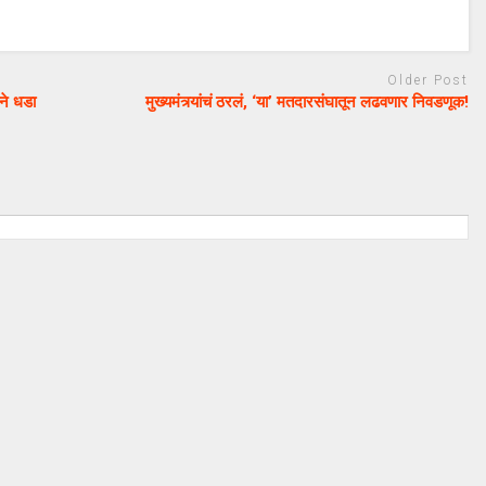
Older Post
ेने धडा
मुख्यमंत्र्यांचं ठरलं, ‘या’ मतदारसंघातून लढवणार निवडणूक!
uday dahale
August 20, 2024
April 12, 2024
मराठा आरक्षणाचा लढा उभा
ुकीच्या कामात
केल्यानंतर आता मनोज जारांगे-पाटील
मचारी वर्गात खळबळ
या समाजाच्या आरक्षणासाठी लढणार